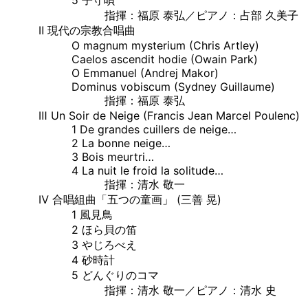
指揮：福原 泰弘／ピアノ：占部 久美子
Ⅱ 現代の宗教合唱曲
O magnum mysterium (Chris Artley)
Caelos ascendit hodie (Owain Park)
O Emmanuel (Andrej Makor)
Dominus vobiscum (Sydney Guillaume)
指揮：福原 泰弘
Ⅲ Un Soir de Neige (Francis Jean Marcel Poulenc)
1 De grandes cuillers de neige…
2 La bonne neige…
3 Bois meurtri…
4 La nuit le froid la solitude…
指揮：清水 敬一
Ⅳ 合唱組曲「五つの童画」 (三善 晃)
1 風見鳥
2 ほら貝の笛
3 やじろべえ
4 砂時計
5 どんぐりのコマ
指揮：清水 敬一／ピアノ：清水 史