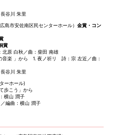
長谷川 朱里
ング広島市安佐南区民センターホール）
金賞・コン
賞
銅賞
北原 白秋／曲：柴田 南雄
楽 」から 1. 夜ノ祈リ 詩：宗 左近／曲：
長谷川 朱里
ンターホール)
て歩こう」から
：横山 潤子
／編曲：横山 潤子