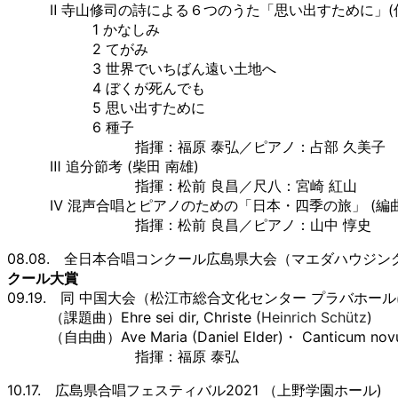
Ⅱ 寺山修司の詩による６つのうた「思い出すために」(信
1 かなしみ
2 てがみ
3 世界でいちばん遠い土地へ
4 ぼくが死んでも
5 思い出すために
6 種子
指揮：福原 泰弘／ピアノ：占部 久美子
Ⅲ 追分節考 (柴田 南雄)
指揮：松前 良昌／尺八：宮崎 紅山
Ⅳ 混声合唱とピアノのための「日本・四季の旅」 (編曲
指揮：松前 良昌／ピアノ：山中 惇史
08.08. 全日本合唱コンクール広島県大会（マエダハウジ
クール大賞
09.19. 同 中国大会（松江市総合文化センター プラバホー
（課題曲）Ehre sei dir, Christe (
Heinrich Schütz
)
（自由曲）Ave Maria (Daniel Elder)・ Canticum novum
指揮：福原 泰弘
10.17. 広島県合唱フェスティバル2021 （上野学園ホール)