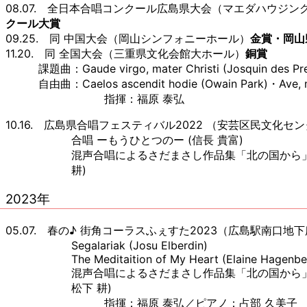
08.07. 全日本合唱コンクール広島県大会（マエダハウジ
クール大賞
09.25. 同 中国大会（岡山シンフォニーホール）
金賞・岡山
11.20. 同 全国大会（三重県文化会館大ホール）
銅賞
課題曲：Gaude virgo, mater Christi (Josquin des Pr
自由曲：Caelos ascendit hodie (Owain Park)・Ave, mar
指揮：福原 泰弘
10.16. 広島県合唱フェスティバル2022 （安芸区民文化セ
合唱 ーもうひとつのー (信長 貴富)
混声合唱によるさだまさし作品集「北の国から」
耕)
2023年
05.07. 春の♪ 街角コーラスふぇすた2023（広島駅南口地
Segalariak (Josu Elberdin)
The Meditaition of My Heart (Elaine Hagenbe
混声合唱によるさだまさし作品集「北の国から」
松下 耕)
指揮：福原 泰弘／ピアノ：占部 久美子