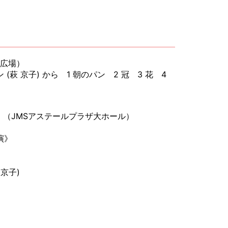
下広場）
 京子) から 1 朝のパン 2 冠 3 花 4
て～ （JMSアステールプラザ大ホール）
演》
京子)