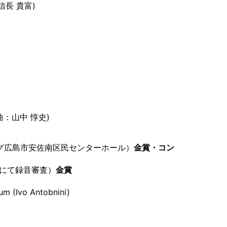
長 貴富)
：山中 惇史)
ング広島市安佐南区民センターホール）
金賞・コン
ルにて録音審査）
金賞
 (Ivo Antobnini)