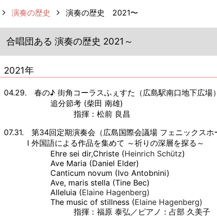
演奏の歴史
演奏の歴史 2021〜
合唱団ある 演奏の歴史 2021～
2021年
04.29. 春の♪ 街角コーラスふぇすた（広島駅南口地下広場
追分節考 (柴田 南雄)
指揮：松前 良昌
07.31. 第34回定期演奏会（広島国際会議場 フェニックス
Ⅰ 外国語による作品を集めて ～祈りの深層を探る～
Ehre sei dir,Christe (
Heinrich Schütz
)
Ave Maria (Daniel Elder)
Canticum novum (Ivo Antobnini)
Ave, maris stella (
Tine Bec)
Alleluia (
Elaine Hagenberg)
The music of stillness (
Elaine Hagenberg)
指揮：福原 泰弘／ピアノ：占部 久美子