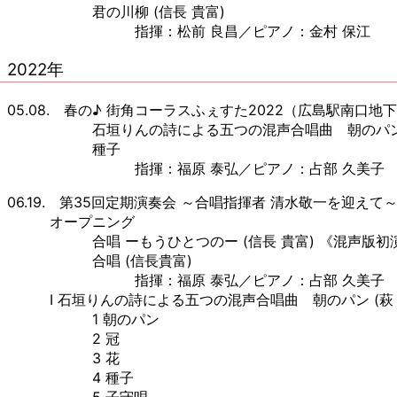
君の川柳 (信長 貴富)
指揮：松前 良昌／ピアノ：金村 保江
2022年
05.08. 春の♪ 街角コーラスふぇすた2022（広島駅南口地
石垣りんの詩による五つの混声合唱曲 朝のパン (萩
種子
指揮：福原 泰弘／ピアノ：占部 久美子
06.19. 第35回定期演奏会 ～合唱指揮者 清水敬一を迎え
オープニング
合唱 ーもうひとつのー (信長 貴富) 《混声版初
合唱 (信長貴富)
指揮：福原 泰弘／ピアノ：占部 久美子
Ⅰ 石垣りんの詩による五つの混声合唱曲 朝のパン (萩 
1 朝のパン
2 冠
3 花
4 種子
5 子守唄