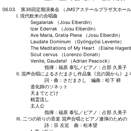
06.03. 第36回定期演奏会 （JMSアステールプラザ大ホー
Ⅰ. 現代欧米の合唱曲
Segalariak （Josu Elberdin）
Izar Ederrak （Josu Elberdin）
Ave Maria, Gratia Plena （Josu Elberdin）
Laudate Dominum （Gyöngyösi Levente）
The Meditations of My Heart （Elaine Hage
Sicut cervus （Lorenzo Donati）
Venite, Gaudete! （Adrian Peacock）
指揮：福原 泰弘／ピアノ：占部 久美子
Ⅱ. 混声合唱によるさだまさし作品集《北の国から》よ
詞・曲：さだまさし 編曲：松下 耕
道化師のソネット
天までとどけ
精霊流し
主人公
指揮：福原 泰弘／ピアノ：占部 久美子
Ⅲ. 二つの祈りの音楽 混声合唱とピアノ連弾のための
詩：宗 左近 曲：松本望