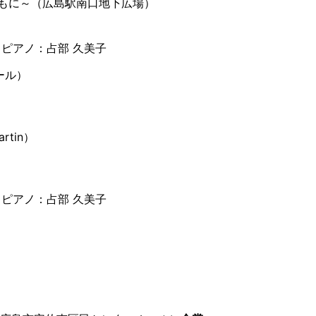
とともに～（広島駅南口地下広場）
／ピアノ：占部 久美子
ール）
rtin）
 ピアノ：占部 久美子
」