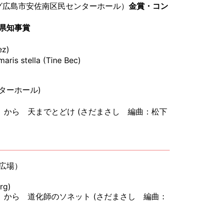
ング広島市安佐南区民センターホール）
金賞・コン
県知事賞
ez)
is stella (Tine Bec)
ンターホール)
から 天までとどけ (さだまさし 編曲：松下
下広場）
rg)
から 道化師のソネット (さだまさし 編曲：