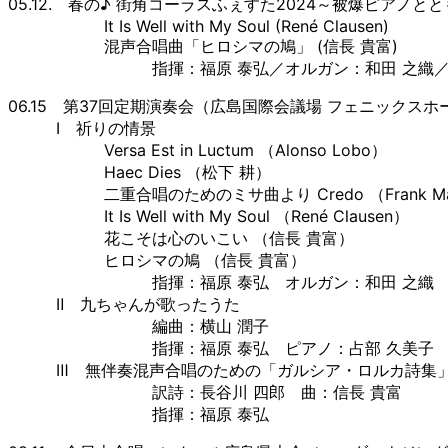
05.12. 春の♪ 街角コーラスふぇすた2024～被爆ピアノ
It Is Well with My Soul (René Clausen)
混声合唱曲「ヒロシマの鳩」 (信長 貴富)
指揮：福原 泰弘／オルガン：和田 之織
06.15 第37回定期演奏会（広島国際会議場 フェニックスホ
Ⅰ 祈りの情景
Versa Est in Luctum （Alonso Lobo）
Haec Dies （松下 耕）
二重合唱のためのミサ曲より Credo （Frank Ma
It Is Well with My Soul （René Clausen）
花こそは心のいこい （信長 貴富）
ヒロシマの鳩 （信長 貴富）
指揮：福原 泰弘 オルガン：和田 之織
Ⅱ 九ちゃんが歌ったうた
編曲：横山 潤子
指揮：福原 泰弘 ピアノ：占部 久美子
Ⅲ 無伴奏混声合唱のための「ガルシア・ロルカ詩集
訳詩：長谷川 四郎 曲：信長 貴富
指揮：福原 泰弘