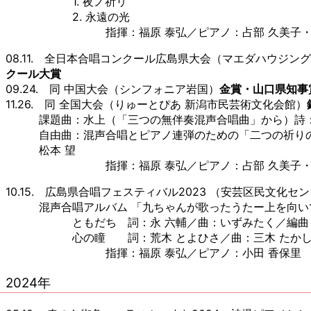
1. 夜ノ祈リ
2. 永遠の光
指揮：福原 泰弘／ピアノ：占部 久美子・
08.11. 全日本合唱コンクール広島県大会（マエダハウジ
クール大賞
09.24. 同 中国大会（シンフォニア岩国）
金賞・山口県知事
11.26. 同 全国大会（りゅーとぴあ 新潟市民芸術文化会館）
課題曲：
水上（「三つの無伴奏混声合唱曲」から）詩：
自由曲：混声合唱とピアノ連弾のための「二つの祈りの音
松本 望
指揮：福原 泰弘／ピアノ：占部 久美子・
10.15. 広島県合唱フェスティバル2023 （安芸区民文化セ
混声合唱アルバム 「九ちゃんが歌ったうたー上を向い
ともだち 詞：永 六輔／曲：いずみたく／編曲
心の瞳 詞：荒木 とよひさ／曲：三木 たかし
指揮：福原 泰弘／ピアノ：小田 香保里
2024年